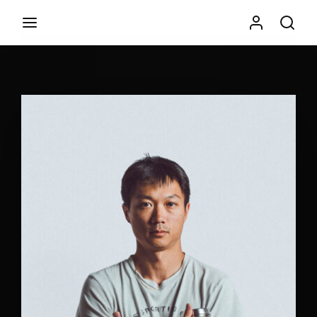
Movie, TV Show, Filmmakers and Film Studio WordPress
Theme.
Login
Register
Username or Email Address
Press Enter / Return to begin your search or hit ESC to
close
Password
SIGN IN
Remember Me