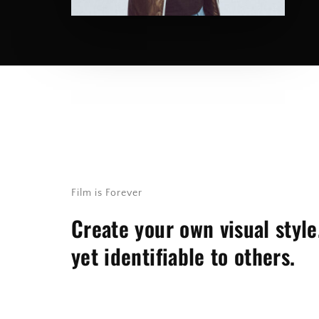
Re
By signi
Film is Forever
Create your own visual style
yet identifiable to others.