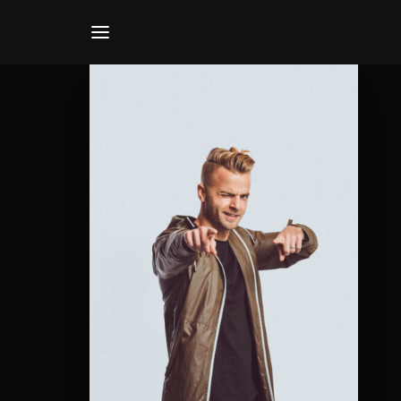
Usernam
Passwo