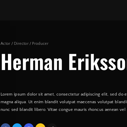
Movie,
Login
Register
Actor
Director
Producer
Herman Eriksso
e or Email Address
Press Enter / Return to begin your search or hit ESC to close
rd
Lorem ipsum dolor sit amet, consectetur adipiscing elit, sed do 
magna aliqua. Ut enim blandit volutpat maecenas volutpat blandit
nunc sed blandit libero. Vitae congue mauris rhoncus aenean vel 
SIGN IN