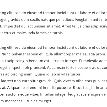
ing elit, sed do eiusmod tempor incididunt ut labore et dolore
t eget gravida cum sociis natoque penatibus. Feugiat in ante 
. Imperdiet dui accumsan sit amet. Amet tellus cras adipiscin
 netus et malesuada fames ac turpis.
ing elit, sed do eiusmod tempor incididunt ut labore et dolor
u. Nunc pulvinar sapien et ligula ullamcorper malesuada proin. 
cipit adipiscing bibendum est ultricies integer. Et molestie ac
r eget aliquet nibh praesent. Accumsan tortor posuere ac ut c
ras adipiscing enim. Quam id leo in vitae turpis.
 laoreet non curabitur gravida. Quis viverra nibh cras pulvinar
 at. Aliquam eleifend mi in nulla posuere. Risus feugiat in ant
per auctor neque vitae. In tellus integer feugiat scelerisque 
iam maecenas ultricies mi eget.