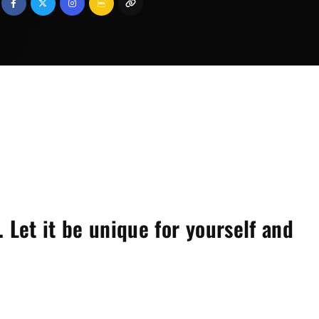
Lost Your P
member Me
ng in, you agree to
our terms and conditions
and our
privacy policy
.
. Let it be unique for yourself and