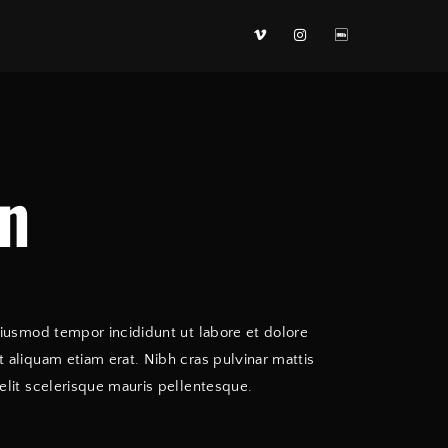
 TV Show, Filmmakers and Film Studio WordPress Theme.
n
eiusmod tempor incididunt ut labore et dolore
 aliquam etiam erat. Nibh cras pulvinar mattis
elit scelerisque mauris pellentesque.