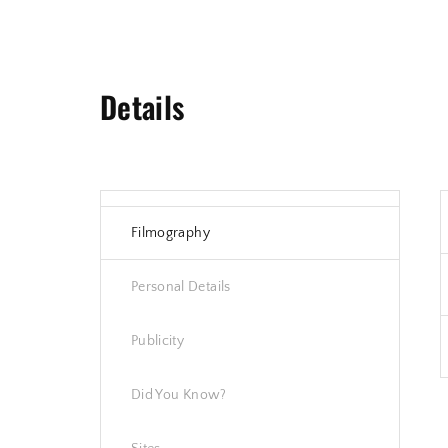
Details
Filmography
Personal Details
Publicity
Did You Know?